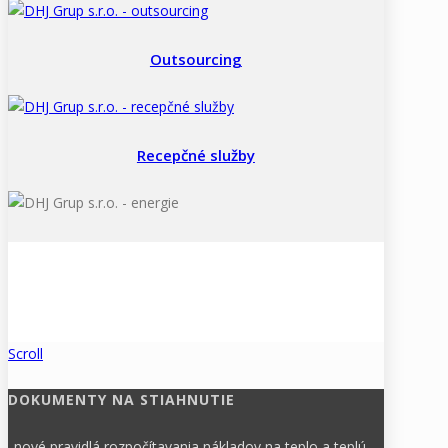
Outsourcing
Recepčné služby
Scroll
DOKUMENTY NA STIAHNUTIE
nové pravidlá rozpočítavania nákladov na teplo a teplú