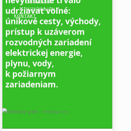
nevyhnutné trvalo
OUTSOURCING
udržiavať voľné:
RECEPČNÉ SLUŽBY
KONTAKT
únikové cesty, východy,
prístup k uzáverom
rozvodných zariadení
elektrickej energie,
plynu, vody,
k požiarnym
zariadeniam.