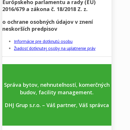
Európskeho parlamentu a rady (EÚ)
2016/679 a zákona č. 18/2018 Z. z.
o ochrane osobných údajov v znení
neskorších predpisov
Informácie pre dotknutú osobu
Žiadosť dotknutej osoby na uplatnenie práv
Správa bytov, nehnuteľností, komerčných
budov, facility management.
DHJ Grup s.r.o. – Váš partner, Váš správca